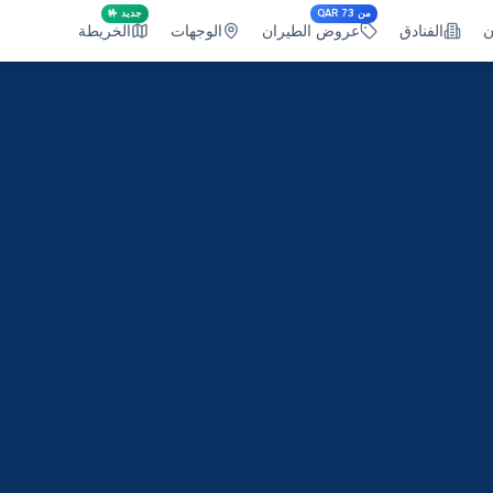
من QAR 73
جديد 🤟
ن
الفنادق
عروض الطيران
الوجهات
الخريطة