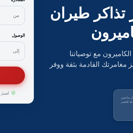
تذاكر طيران
اميرون
الوصول
كاميرون مع توصياتنا
مغامرتك القادمة بثقة ووفر
أفضل ا
ل ساعتين
لة للتغيير