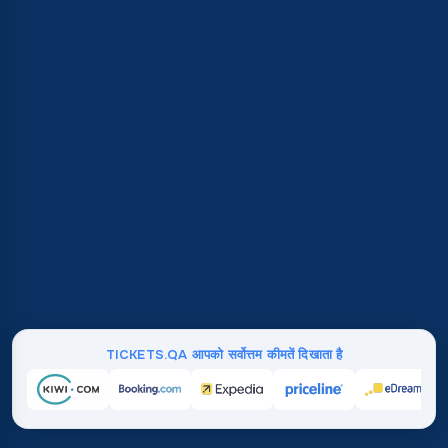
TICKETS.QA आपको सर्वोत्तम कीमतें दिखाता है