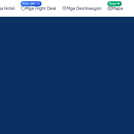
Mula QAR 73
Bago 🤟
a Hotel
Mga Flight Deal
Mga Destinasyon
Mapa