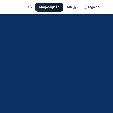
Mag-sign in
QAR
﷼
Tagalog