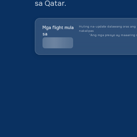
sa Qatar.
Huling na-update dalawang oras ang
Mga flight mula
nakalipas
sa
*
Ang mga presyo ay maaaring