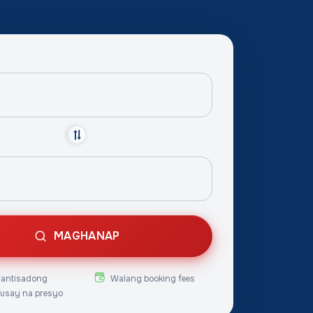
MAGHANAP
rantisadong
Walang booking fees
usay na presyo