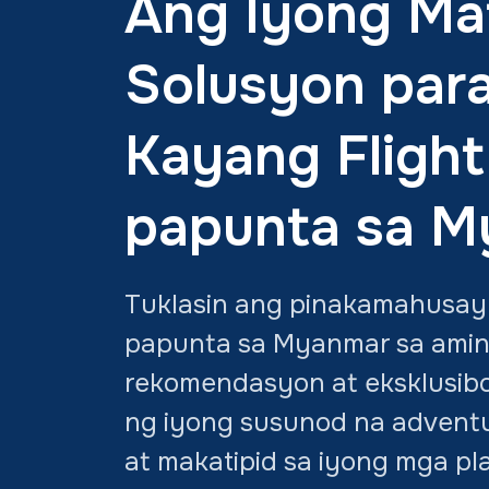
Ang Iyong Ma
Solusyon para
Kayang Flight
papunta sa M
Tuklasin ang pinakamahusay 
papunta sa Myanmar sa ami
rekomendasyon at eksklusib
ng iyong susunod na advent
at makatipid sa iyong mga pl