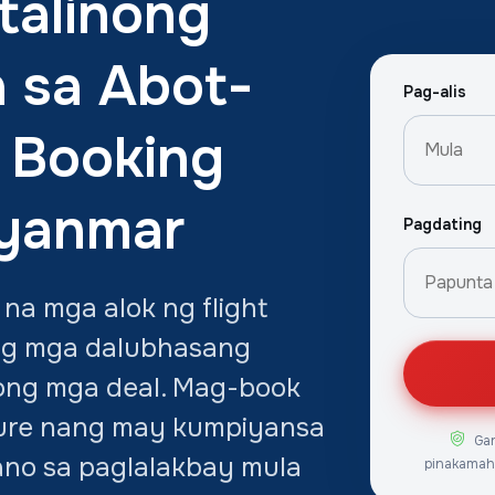
talinong
 sa Abot-
Pag-alis
 Booking
yanmar
Pagdating
na mga alok ng flight
ng mga dalubhasang
ong mga deal. Mag-book
ure nang may kumpiyansa
Ga
ano sa paglalakbay mula
pinakamah